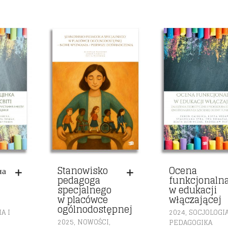
на
Stanowisko
Ocena
pedagoga
funkcjonaln
specjalnego
w edukacji
w placówce
włączającej
ogólnodostępnej
,
A I
2024
SOCJOLOGIA
,
,
2025
NOWOŚCI
PEDAGOGIKA