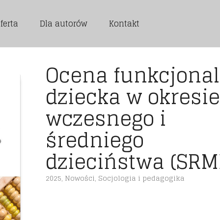
ferta
Dla autorów
Kontakt
Ocena funkcjona
dziecka w okresie
wczesnego i
średniego
dzieciństwa (SRM
2025
,
Nowości
,
Socjologia i pedagogika