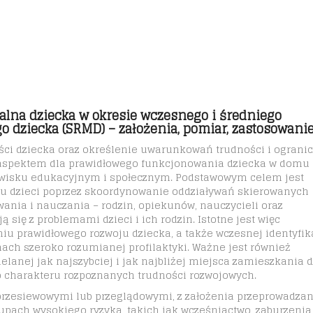
alna dziecka w okresie wczesnego i średniego
o dziecka (SRMD) – założenia, pomiar, zastosowanie
ci dziecka oraz określenie uwarunkowań trudności i ograni
 aspektem dla prawidłowego funkcjonowania dziecka w domu
owisku edukacyjnym i społecznym. Podstawowym celem jest
 dzieci poprzez skoordynowanie oddziaływań skierowanych
ania i nauczania – rodzin, opiekunów, nauczycieli oraz
ą się z problemami dzieci i ich rodzin. Istotne jest więc
iu prawidłowego rozwoju dziecka, a także wczesnej identyfik
ach szeroko rozumianej profilaktyki. Ważne jest również
lanej jak najszybciej i jak najbliżej miejsca zamieszkania 
o charakteru rozpoznanych trudności rozwojowych.
rzesiewowymi lub przeglądowymi, z założenia przeprowadzan
grupach wysokiego ryzyka, takich jak wcześniactwo, zaburzenia