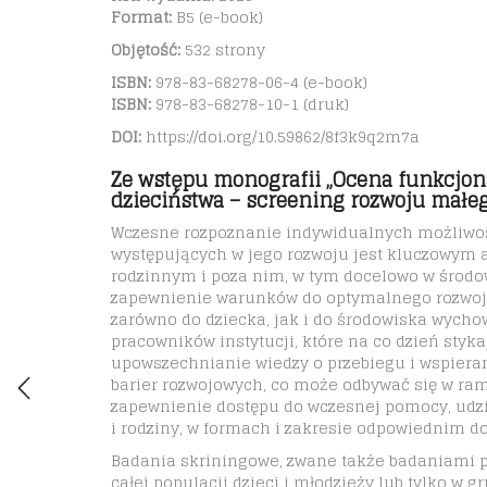
Format:
B5 (e-book)
Objętość:
532 strony
ISBN:
978-83-68278-
06
-4 (e-book)
ISBN:
978-83-68278-
10
-1 (druk)
DOI:
https://doi.org/10.59862/8f3k9q2m7a
Ze wstępu monografii „Ocena funkcjon
dzieciństwa – screening rozwoju małeg
Wczesne rozpoznanie indywidualnych możliwoś
występujących w jego rozwoju jest kluczowym
rodzinnym i poza nim, w tym docelowo w środ
zapewnienie warunków do optymalnego rozwoju
zarówno do dziecka, jak i do środowiska wychow
pracowników instytucji, które na co dzień stykaj
upowszechnianie wiedzy o przebiegu i wspieran
barier rozwojowych, co może odbywać się w ram
zapewnienie dostępu do wczesnej pomocy, udzie
i rodziny, w formach i zakresie odpowiednim d
Badania skriningowe, zwane także badaniami p
całej populacji dzieci i młodzieży lub tylko w 