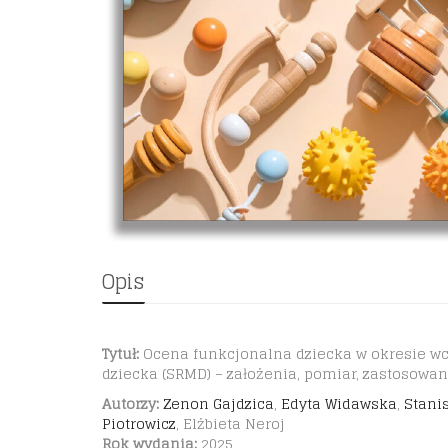
Opis
Tytuł:
Ocena funkcjonalna dziecka w okresie wc
dziecka (SRMD) – założenia, pomiar, zastosowan
Autorzy:
Zenon Gajdzica
,
Edyta Widawska
,
Stani
Piotrowicz
, Elżbieta Neroj
Rok wydania:
2025