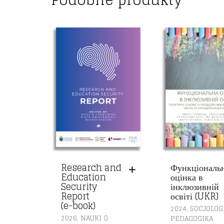
Podobne produkty
Research and
Функціональ
Education
оцінка в
Security
інклюзивній
Report
освіті (UKR)
(e-book)
,
2024
SOCJOLOGI
,
2026
NAUKI O
PEDAGOGIKA