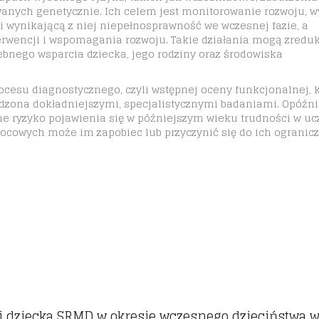
nych genetycznie. Ich celem jest monitorowanie rozwoju, w
i wynikającą z niej niepełnosprawność we wczesnej fazie, a
erwencji i wspomagania rozwoju. Takie działania mogą zred
ebnego wsparcia dziecka, jego rodziny oraz środowiska
cesu diagnostycznego, czyli wstępnej oceny funkcjonalnej, 
erdzona dokładniejszymi, specjalistycznymi badaniami. Opóźn
ne ryzyko pojawienia się w późniejszym wieku trudności w uc
ocowych może im zapobiec lub przyczynić się do ich ogranicz
i dziecka SRMD w okresie wczesnego dzieciństwa 