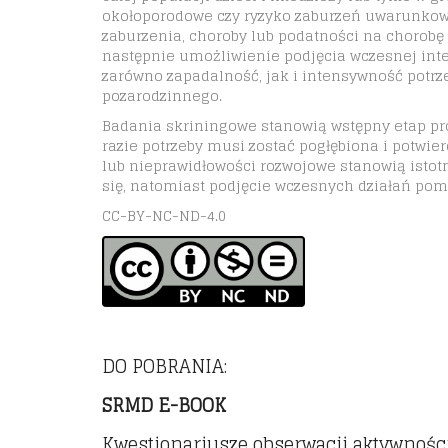
okołoporodowe czy ryzyko zaburzeń uwarunkowa
zaburzenia, choroby lub podatności na chorobę 
następnie umożliwienie podjęcia wczesnej int
zarówno zapadalność, jak i intensywność potrz
pozarodzinnego.
Badania skriningowe stanowią wstępny etap pro
razie potrzeby musi zostać pogłębiona i potwi
lub nieprawidłowości rozwojowe stanowią istot
się, natomiast podjęcie wczesnych działań pom
CC-BY-NC-ND-4.0
DO POBRANIA:
SRMD E-BOOK
Kwestionariusze obserwacji aktywnośc