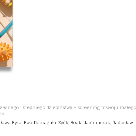
zesnego i średniego dzieciństwa – screening rozwoju małeg
ie
sława Byra
,
Ewa Domagała-Zyśk
,
Beata Jachimczak
,
Radosław