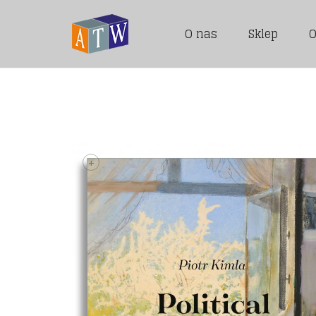
O nas
Sklep
O
+