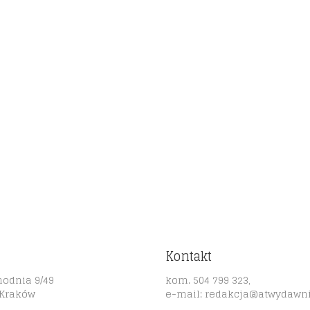
Kontakt
hodnia 9/49
kom. 504 799 323,
 Kraków
e-mail:
redakcja@atwydawni