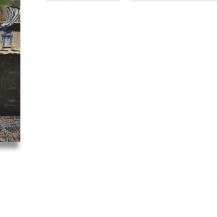
Realism
–
Theory
and
Practice