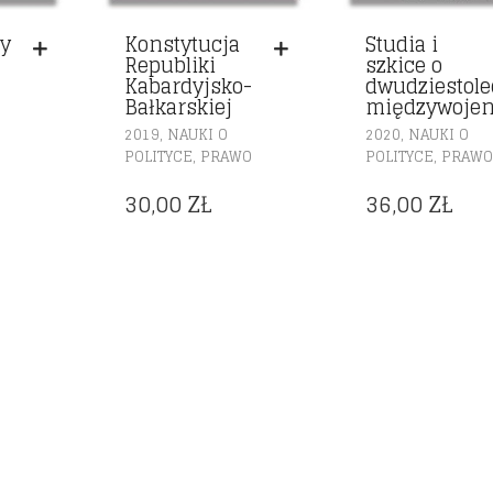
cy
Konstytucja
Studia i
Republiki
szkice o
Kabardyjsko-
dwudziestole
Bałkarskiej
międzywoje
,
,
2019
NAUKI O
2020
NAUKI O
,
,
POLITYCE
PRAWO
POLITYCE
PRAW
30,00
ZŁ
36,00
ZŁ