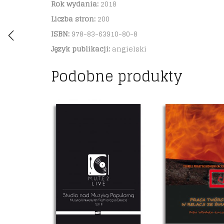
Rok wydania:
2018
Liczba stron:
200
ISBN:
978-83-63910-80-8
Język publikacji:
angielski
Podobne produkty