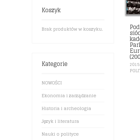
Koszyk
Po
Brak produktów w koszyku.
sió
kad
Par
Eur
(20
Kategorie
2015
POLI
NOWOŚCI
Ekonomia i zarządzanie
Historia i archeologia
Język i literatura
Nauki o polityce