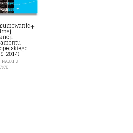
dsumowanie
dmej
encji
lamentu
opejskiego
09-2014)
,
NAUKI O
TYCE