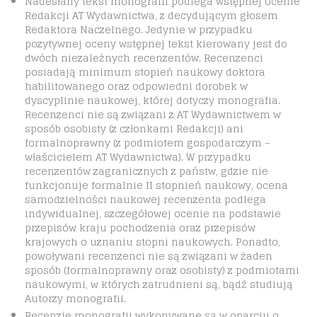
Nadesłany tekst monografii podlega wstępnej ocenie
Redakcji AT Wydawnictwa, z decydującym głosem
Redaktora Naczelnego. Jedynie w przypadku
pozytywnej oceny wstępnej tekst kierowany jest do
dwóch niezależnych recenzentów. Recenzenci
posiadają minimum stopień naukowy doktora
habilitowanego oraz odpowiedni dorobek w
dyscyplinie naukowej, której dotyczy monografia.
Recenzenci nie są związani z AT Wydawnictwem w
sposób osobisty (z członkami Redakcji) ani
formalnoprawny (z podmiotem gospodarczym –
właścicielem AT Wydawnictwa). W przypadku
recenzentów zagranicznych z państw, gdzie nie
funkcjonuje formalnie II stopnień naukowy, ocena
samodzielności naukowej recenzenta podlega
indywidualnej, szczegółowej ocenie na podstawie
przepisów kraju pochodzenia oraz przepisów
krajowych o uznaniu stopni naukowych. Ponadto,
powoływani recenzenci nie są związani w żaden
sposób (formalnoprawny oraz osobisty) z podmiotami
naukowymi, w których zatrudnieni są, bądź studiują
Autorzy monografii.
Recenzje monografii wykonywane są w oparciu o