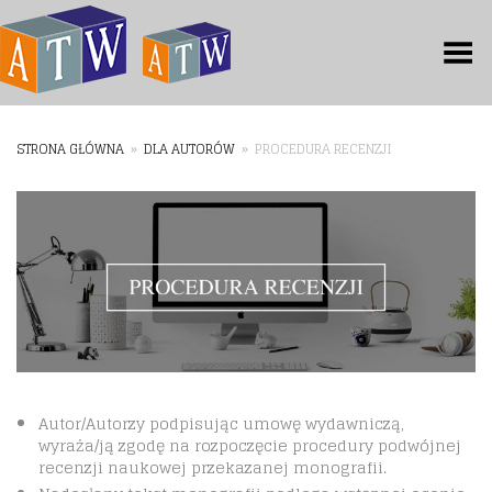
Toggle Menu
STRONA GŁÓWNA
»
DLA AUTORÓW
»
PROCEDURA RECENZJI
Autor/Autorzy podpisując umowę wydawniczą,
wyraża/ją zgodę na rozpoczęcie procedury podwójnej
recenzji naukowej przekazanej monografii.