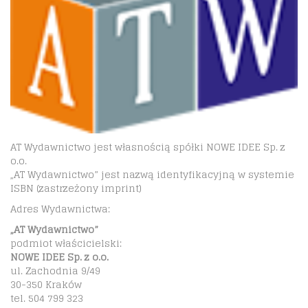
AT Wydawnictwo jest własnością spółki NOWE IDEE Sp. z
o.o.
„AT Wydawnictwo” jest nazwą identyfikacyjną w systemie
ISBN (zastrzeżony imprint)
Adres Wydawnictwa:
„AT Wydawnictwo”
podmiot właścicielski:
NOWE IDEE Sp. z o.o.
ul. Zachodnia 9/49
30-350 Kraków
tel. 504 799 323