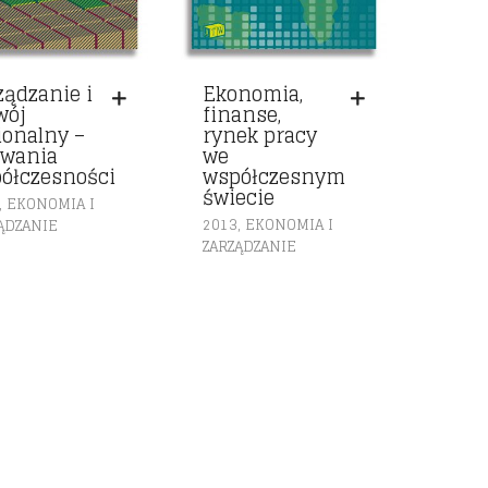
ządzanie i
Ekonomia,
wój
finanse,
ionalny –
rynek pracy
wania
we
ółczesności
współczesnym
świecie
,
EKONOMIA I
,
2013
EKONOMIA I
ĄDZANIE
ZARZĄDZANIE