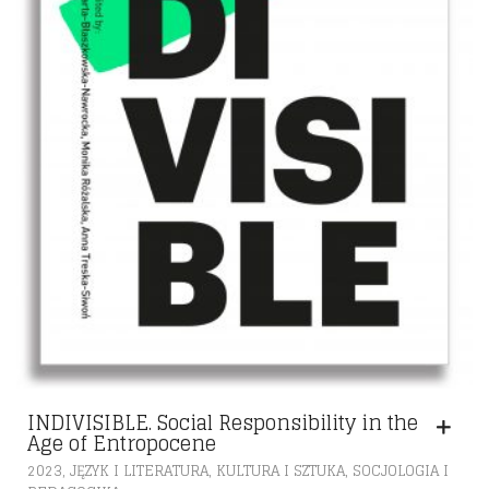
INDIVISIBLE. Social Responsibility in the
Age of Entropocene
,
,
,
2023
JĘZYK I LITERATURA
KULTURA I SZTUKA
SOCJOLOGIA I