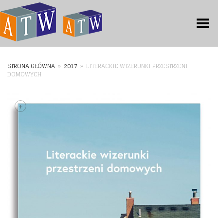
Toggle Menu
STRONA GŁÓWNA
»
2017
»
LITERACKIE WIZERUNKI PRZESTRZENI
DOMOWYCH
+