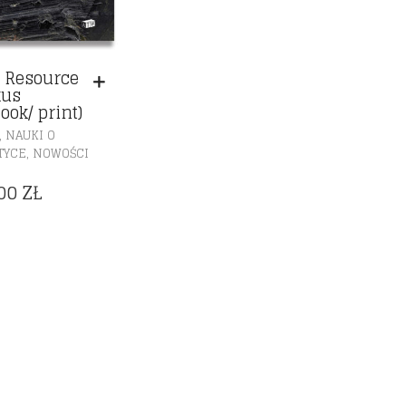
 Resource
xus
ook/ print)
,
NAUKI O
,
TYCE
NOWOŚCI
,00
ZŁ