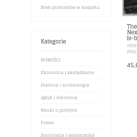
Brak produktów w koszyku.
The
Ne
(e-b
Kategorie
2025
POLI
NOWOŚCI
45
Ekonomia i zarządzanie
Historia i archeologia
Język i literatura
Nauki o polityce
Prawo
Socjologia i pedagogika