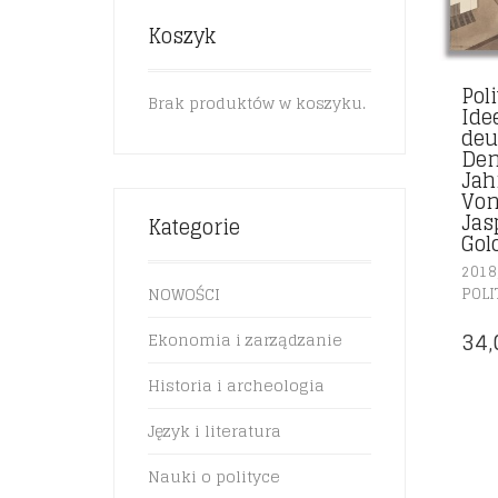
Koszyk
Pol
Brak produktów w koszyku.
Ide
deu
Den
Jah
Von
Jas
Kategorie
Gol
2018
NOWOŚCI
POLI
34
Ekonomia i zarządzanie
Historia i archeologia
Język i literatura
Nauki o polityce