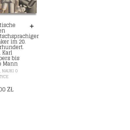
itische
en
tschsprachiger
ker im 20.
rhundert.
 Karl
pers bis
o Mann
,
NAUKI O
TYCE
,00
ZŁ