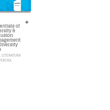
entials of
ersity &
lusion
nagement
Diversity
b
,
LITERATURA
PERCKA